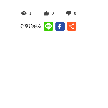
1
0
0
分享給好友