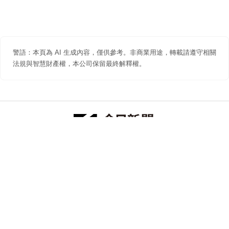
警語：本頁為 AI 生成內容，僅供參考。非商業用途，轉載請遵守相關
法規與智慧財產權，本公司保留最終解釋權。
防詐聲明
著作權聲明
免責聲明
關於我們
隱私權聲明
合作提案
追蹤 NOWNEWS 今日新聞