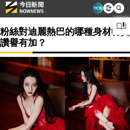
粉絲對迪麗熱巴的哪種身材特質
讚譽有加？