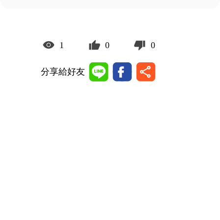
1
0
0
分享給好友