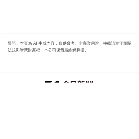
警語：本頁為 AI 生成內容，僅供參考。非商業用途，轉載請遵守相關
法規與智慧財產權，本公司保留最終解釋權。
防詐聲明
著作權聲明
免責聲明
關於我們
隱私權聲明
合作提案
追蹤 NOWNEWS 今日新聞