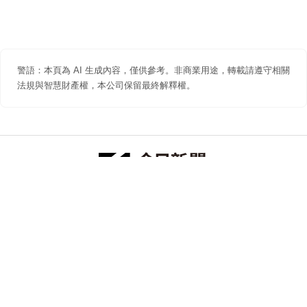
警語：本頁為 AI 生成內容，僅供參考。非商業用途，轉載請遵守相關
法規與智慧財產權，本公司保留最終解釋權。
防詐聲明
著作權聲明
免責聲明
關於我們
隱私權聲明
合作提案
追蹤 NOWNEWS 今日新聞