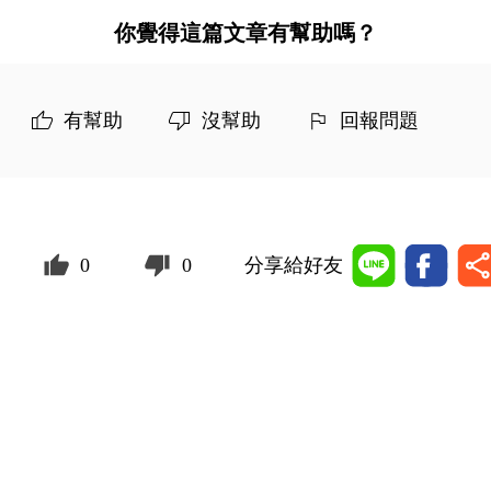
你覺得這篇文章有幫助嗎？
有幫助
沒幫助
回報問題
0
0
分享給好友