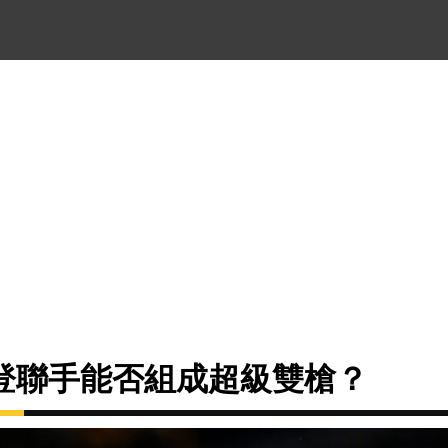
登聯手能否組成超級雙槍？