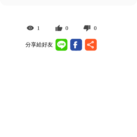
1
0
0
分享給好友