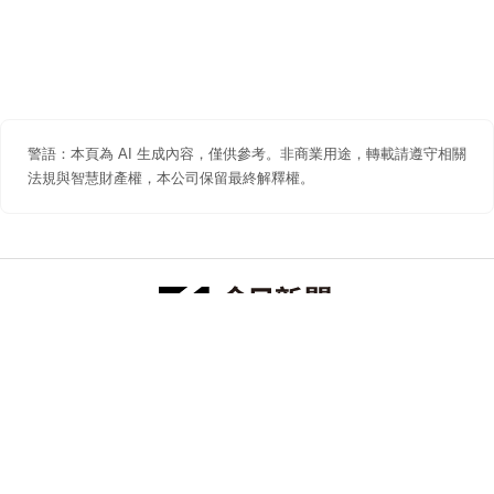
警語：本頁為 AI 生成內容，僅供參考。非商業用途，轉載請遵守相關
法規與智慧財產權，本公司保留最終解釋權。
防詐聲明
著作權聲明
免責聲明
關於我們
隱私權聲明
合作提案
追蹤 NOWNEWS 今日新聞