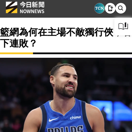
籃網為何在主場不敵獨行俠，吞
下連敗？