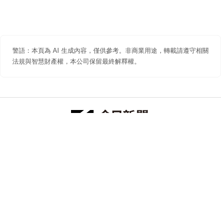
警語：本頁為 AI 生成內容，僅供參考。非商業用途，轉載請遵守相關
法規與智慧財產權，本公司保留最終解釋權。
防詐聲明
著作權聲明
免責聲明
關於我們
隱私權聲明
合作提案
追蹤 NOWNEWS 今日新聞