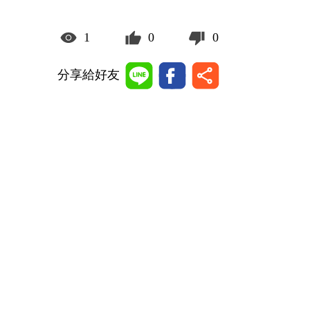
1
0
0
分享給好友