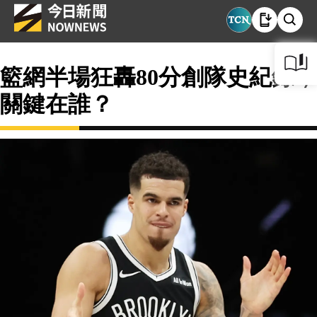
籃網半場狂轟80分創隊史紀錄，
關鍵在誰？