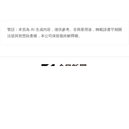
警語：本頁為 AI 生成內容，僅供參考。非商業用途，轉載請遵守相關
法規與智慧財產權，本公司保留最終解釋權。
防詐聲明
著作權聲明
免責聲明
關於我們
隱私權聲明
合作提案
追蹤 NOWNEWS 今日新聞