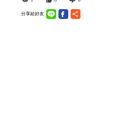
1
0
0
分享給好友