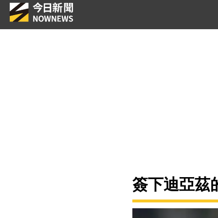
簽下迪亞茲