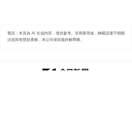
警語：本頁為 AI 生成內容，僅供參考。非商業用途，轉載請遵守相關
法規與智慧財產權，本公司保留最終解釋權。
防詐聲明
著作權聲明
免責聲明
關於我們
隱私權聲明
合作提案
追蹤 NOWNEWS 今日新聞