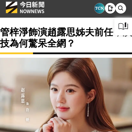
管梓淨飾演趙露思姊夫前任，演
技為何驚呆全網？