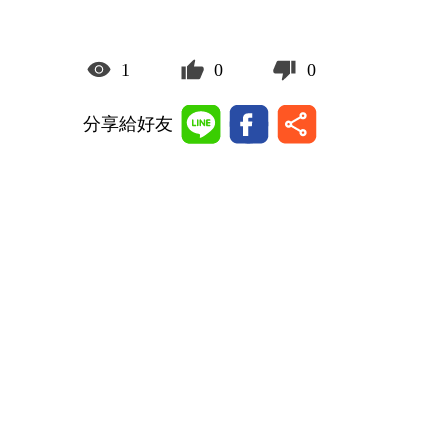
1
0
0
分享給好友