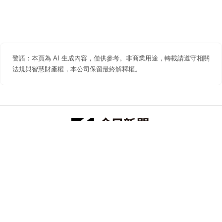
警語：本頁為 AI 生成內容，僅供參考。非商業用途，轉載請遵守相關
法規與智慧財產權，本公司保留最終解釋權。
防詐聲明
著作權聲明
免責聲明
關於我們
隱私權聲明
合作提案
追蹤 NOWNEWS 今日新聞