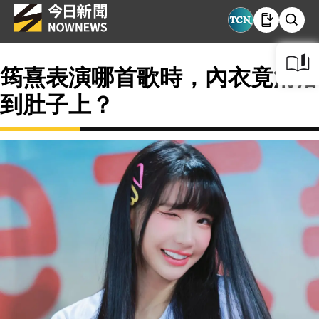
筠熹表演哪首歌時，內衣竟滑落
到肚子上？