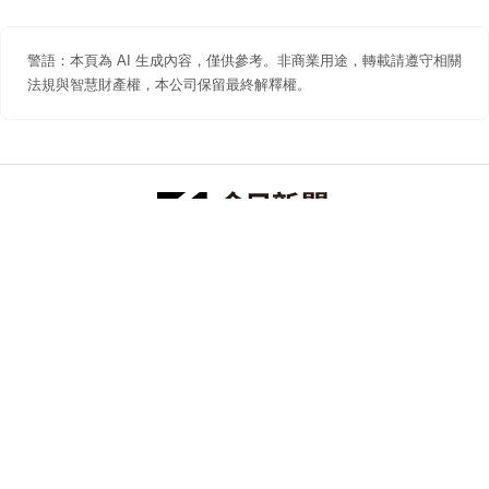
警語：本頁為 AI 生成內容，僅供參考。非商業用途，轉載請遵守相關
法規與智慧財產權，本公司保留最終解釋權。
防詐聲明
著作權聲明
免責聲明
關於我們
隱私權聲明
合作提案
追蹤 NOWNEWS 今日新聞