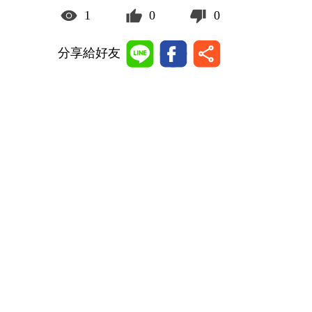
1
0
0
分享給好友