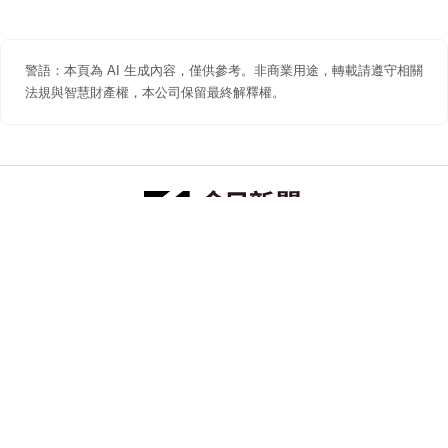
警語：本頁為 AI 生成內容，僅供參考。非商業用途，轉載請遵守相關
法規與智慧財產權，本公司保留最終解釋權。
防詐聲明
著作權聲明
免責聲明
關於我們
隱私權聲明
合作提案
追蹤 NOWNEWS 今日新聞