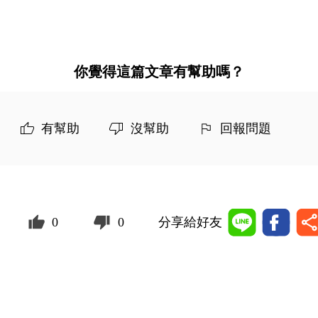
你覺得這篇文章有幫助嗎？
有幫助
沒幫助
回報問題
0
0
分享給好友