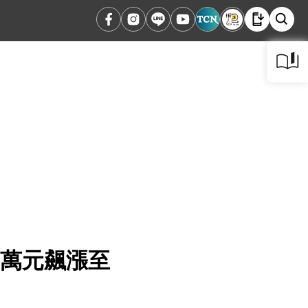
8萬元飆漲至