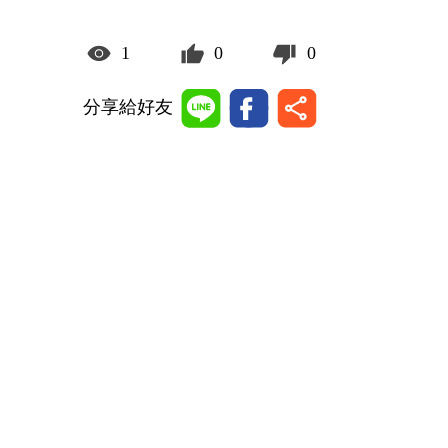
1
0
0
分享給好友