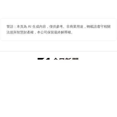
警語：本頁為 AI 生成內容，僅供參考。非商業用途，轉載請遵守相關
法規與智慧財產權，本公司保留最終解釋權。
防詐聲明
著作權聲明
免責聲明
關於我們
隱私權聲明
合作提案
追蹤 NOWNEWS 今日新聞