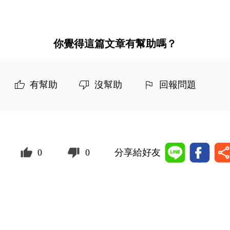
你覺得這篇文章有幫助嗎？
有幫助
沒幫助
回報問題
0
0
分享給好友