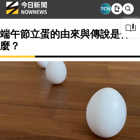
端午節立蛋的由來與傳說是什
麼？