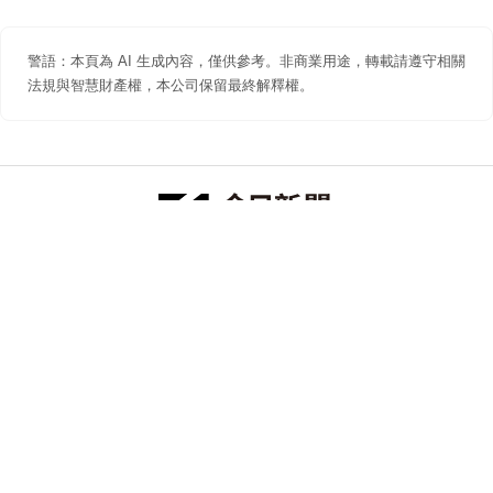
警語：本頁為 AI 生成內容，僅供參考。非商業用途，轉載請遵守相關
法規與智慧財產權，本公司保留最終解釋權。
防詐聲明
著作權聲明
免責聲明
關於我們
隱私權聲明
合作提案
追蹤 NOWNEWS 今日新聞