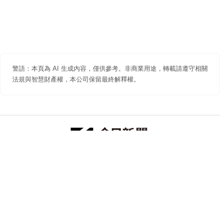
警語：本頁為 AI 生成內容，僅供參考。非商業用途，轉載請遵守相關
法規與智慧財產權，本公司保留最終解釋權。
防詐聲明
著作權聲明
免責聲明
關於我們
隱私權聲明
合作提案
追蹤 NOWNEWS 今日新聞