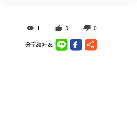
1
0
0
分享給好友