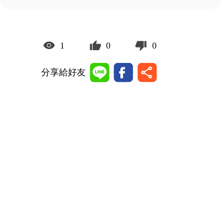
1
0
0
分享給好友