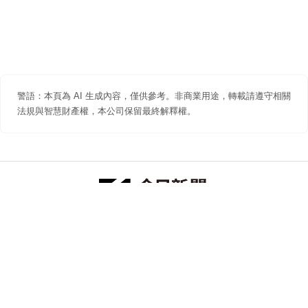
警語：本頁為 AI 生成內容，僅供參考。非商業用途，轉載請遵守相關
法規與智慧財產權，本公司保留最終解釋權。
防詐聲明
著作權聲明
免責聲明
關於我們
隱私權聲明
合作提案
追蹤 NOWNEWS 今日新聞