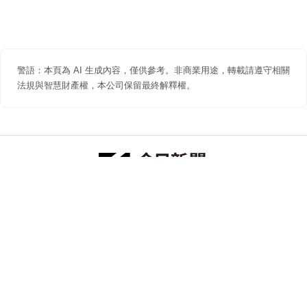
警語：本頁為 AI 生成內容，僅供參考。非商業用途，轉載請遵守相關
法規與智慧財產權，本公司保留最終解釋權。
防詐聲明
著作權聲明
免責聲明
關於我們
隱私權聲明
合作提案
追蹤 NOWNEWS 今日新聞