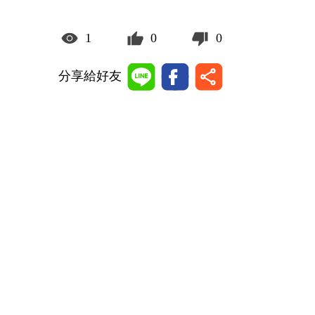
1
0
0
分享給好友