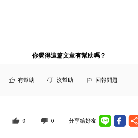
你覺得這篇文章有幫助嗎？
有幫助
沒幫助
回報問題
0
0
分享給好友