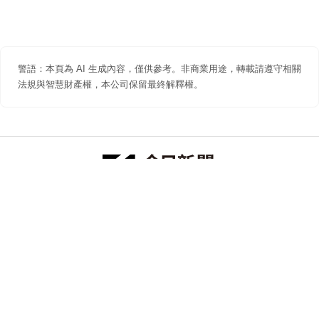
警語：本頁為 AI 生成內容，僅供參考。非商業用途，轉載請遵守相關
法規與智慧財產權，本公司保留最終解釋權。
防詐聲明
著作權聲明
免責聲明
關於我們
隱私權聲明
合作提案
追蹤 NOWNEWS 今日新聞