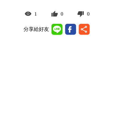
1
0
0
分享給好友