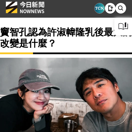
竇智孔認為許淑幃隆乳後最大的
改變是什麼？