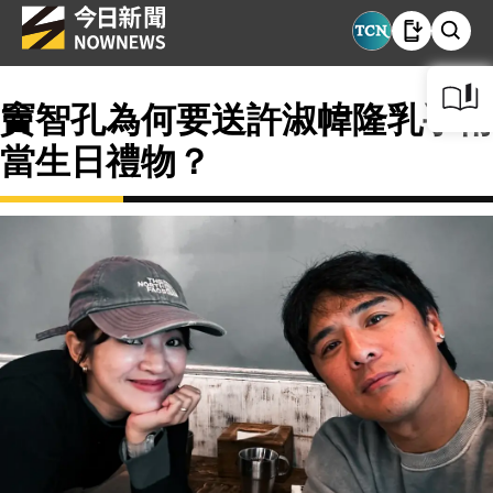
竇智孔為何要送許淑幃隆乳手術
當生日禮物？