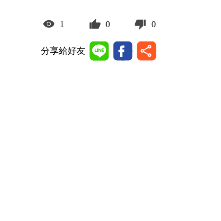
1
0
0
分享給好友