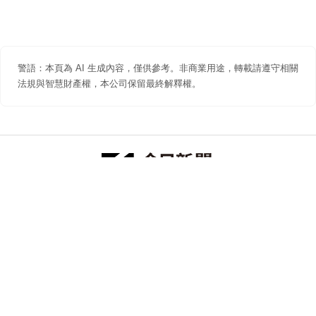
警語：本頁為 AI 生成內容，僅供參考。非商業用途，轉載請遵守相關
法規與智慧財產權，本公司保留最終解釋權。
防詐聲明
著作權聲明
免責聲明
關於我們
隱私權聲明
合作提案
追蹤 NOWNEWS 今日新聞