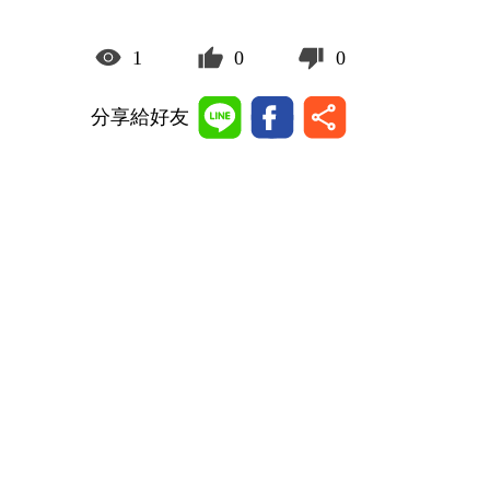
1
0
0
分享給好友