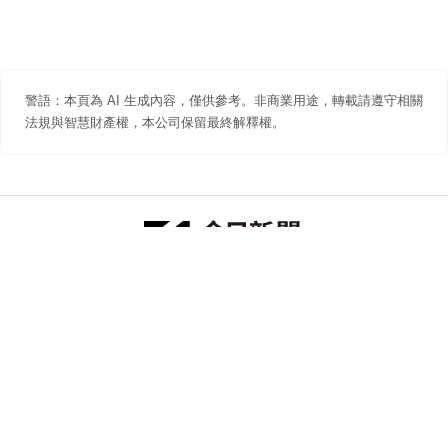
警語：本頁為 AI 生成內容，僅供參考。非商業用途，轉載請遵守相關
法規與智慧財產權，本公司保留最終解釋權。
防詐聲明
著作權聲明
免責聲明
關於我們
隱私權聲明
合作提案
追蹤 NOWNEWS 今日新聞