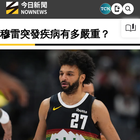
穆雷突發疾病有多嚴重？