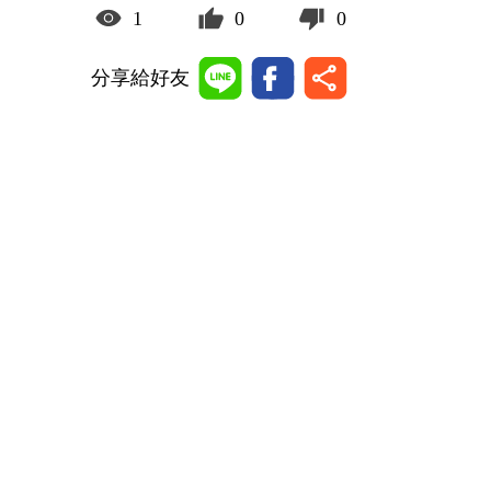
1
0
0
分享給好友