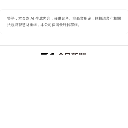
警語：本頁為 AI 生成內容，僅供參考。非商業用途，轉載請遵守相關
法規與智慧財產權，本公司保留最終解釋權。
防詐聲明
著作權聲明
免責聲明
關於我們
隱私權聲明
合作提案
追蹤 NOWNEWS 今日新聞