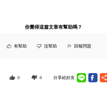
你覺得這篇文章有幫助嗎？
有幫助
沒幫助
回報問題
0
0
分享給好友