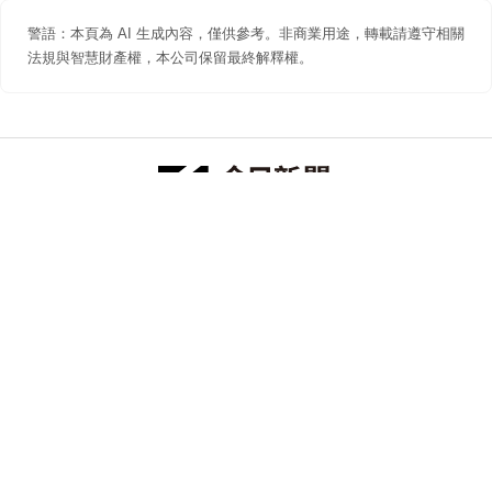
警語：本頁為 AI 生成內容，僅供參考。非商業用途，轉載請遵守相關
法規與智慧財產權，本公司保留最終解釋權。
防詐聲明
著作權聲明
免責聲明
關於我們
隱私權聲明
合作提案
追蹤 NOWNEWS 今日新聞
© 今日傳媒(股)公司版權所有，非經授權，不許轉載本網站內容 ©