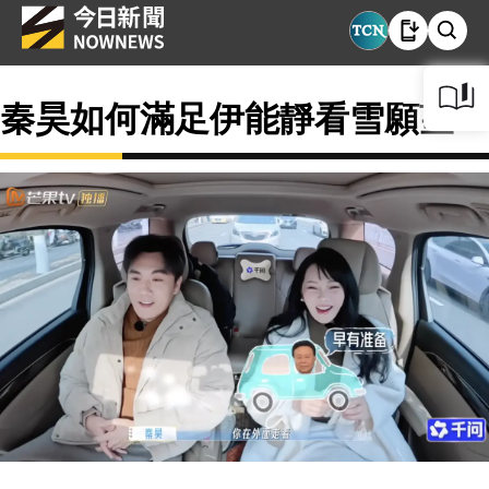
秦昊如何滿足伊能靜看雪願望？