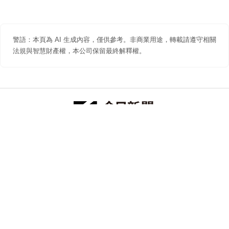
警語：本頁為 AI 生成內容，僅供參考。非商業用途，轉載請遵守相關
法規與智慧財產權，本公司保留最終解釋權。
防詐聲明
著作權聲明
免責聲明
關於我們
隱私權聲明
合作提案
追蹤 NOWNEWS 今日新聞