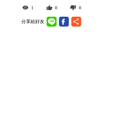
1
0
0
分享給好友