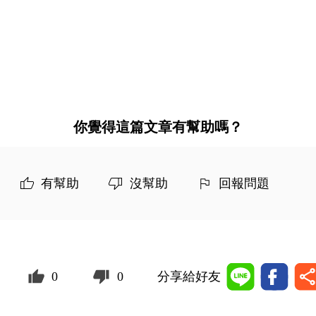
你覺得這篇文章有幫助嗎？
有幫助
沒幫助
回報問題
0
0
分享給好友