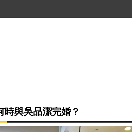
何時與吳品潔完婚？