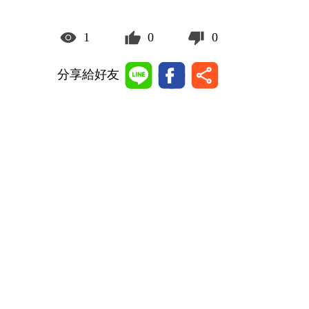
1
0
0
分享給好友