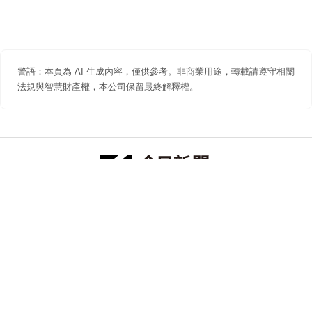
警語：本頁為 AI 生成內容，僅供參考。非商業用途，轉載請遵守相關
法規與智慧財產權，本公司保留最終解釋權。
防詐聲明
著作權聲明
免責聲明
關於我們
隱私權聲明
合作提案
追蹤 NOWNEWS 今日新聞