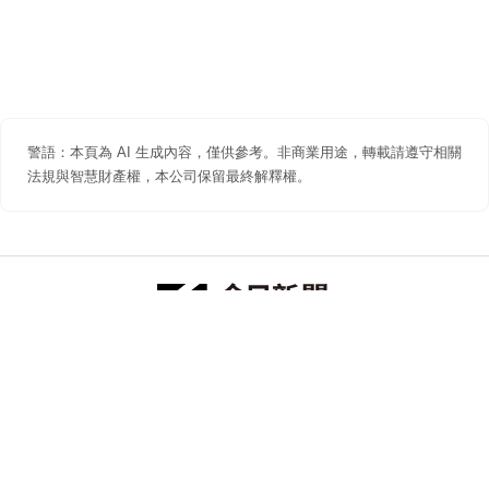
警語：本頁為 AI 生成內容，僅供參考。非商業用途，轉載請遵守相關
法規與智慧財產權，本公司保留最終解釋權。
防詐聲明
著作權聲明
免責聲明
關於我們
隱私權聲明
合作提案
追蹤 NOWNEWS 今日新聞