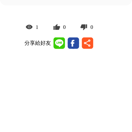
1
0
0
分享給好友