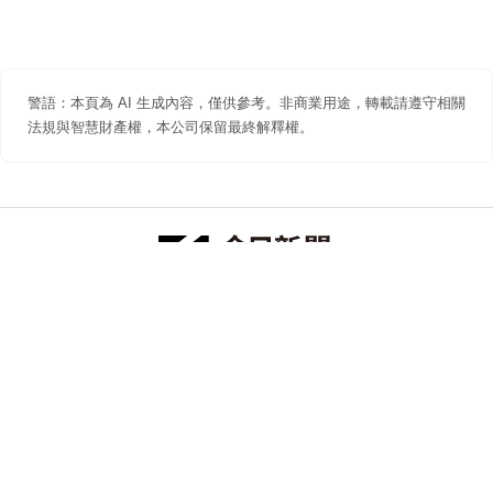
警語：本頁為 AI 生成內容，僅供參考。非商業用途，轉載請遵守相關
法規與智慧財產權，本公司保留最終解釋權。
防詐聲明
著作權聲明
免責聲明
關於我們
隱私權聲明
合作提案
追蹤 NOWNEWS 今日新聞