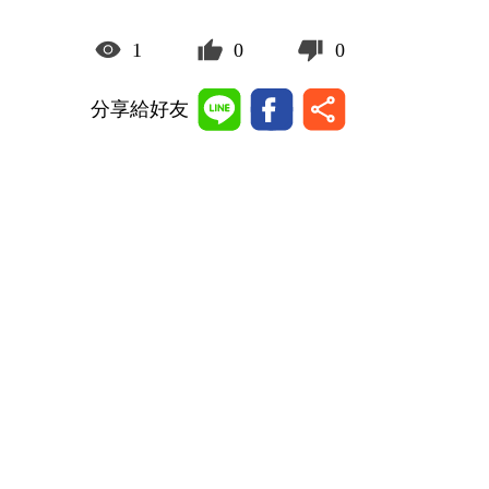
1
0
0
分享給好友