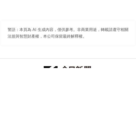
警語：本頁為 AI 生成內容，僅供參考。非商業用途，轉載請遵守相關
法規與智慧財產權，本公司保留最終解釋權。
防詐聲明
著作權聲明
免責聲明
關於我們
隱私權聲明
合作提案
追蹤 NOWNEWS 今日新聞