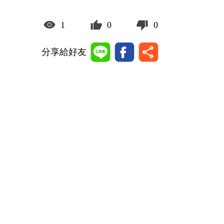
1
0
0
分享給好友