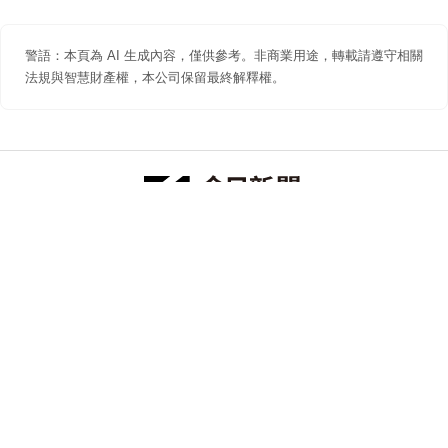
警語：本頁為 AI 生成內容，僅供參考。非商業用途，轉載請遵守相關
法規與智慧財產權，本公司保留最終解釋權。
防詐聲明
著作權聲明
免責聲明
關於我們
隱私權聲明
合作提案
追蹤 NOWNEWS 今日新聞