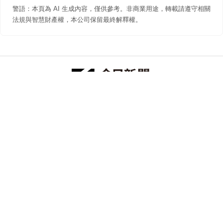
警語：本頁為 AI 生成內容，僅供參考。非商業用途，轉載請遵守相關
法規與智慧財產權，本公司保留最終解釋權。
防詐聲明
著作權聲明
免責聲明
關於我們
隱私權聲明
合作提案
追蹤 NOWNEWS 今日新聞
© 今日傳媒(股)公司版權所有，非經授權，不許轉載本網站內容 ©