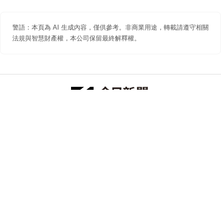
警語：本頁為 AI 生成內容，僅供參考。非商業用途，轉載請遵守相關
法規與智慧財產權，本公司保留最終解釋權。
防詐聲明
著作權聲明
免責聲明
關於我們
隱私權聲明
合作提案
追蹤 NOWNEWS 今日新聞