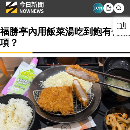
福勝亭內用飯菜湯吃到飽有何品
項？