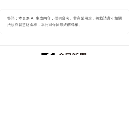
警語：本頁為 AI 生成內容，僅供參考。非商業用途，轉載請遵守相關
法規與智慧財產權，本公司保留最終解釋權。
防詐聲明
著作權聲明
免責聲明
關於我們
隱私權聲明
合作提案
追蹤 NOWNEWS 今日新聞