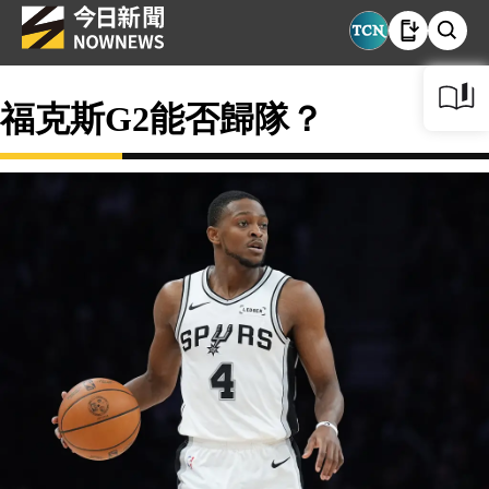
福克斯G2能否歸隊？