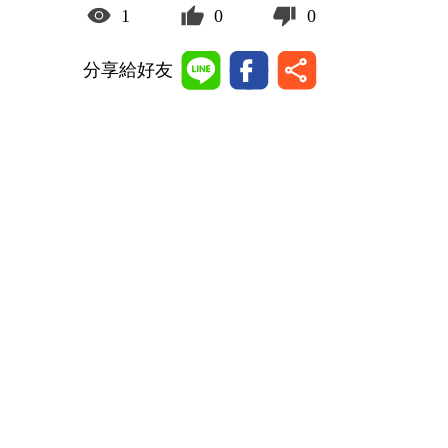
1
0
0
分享給好友