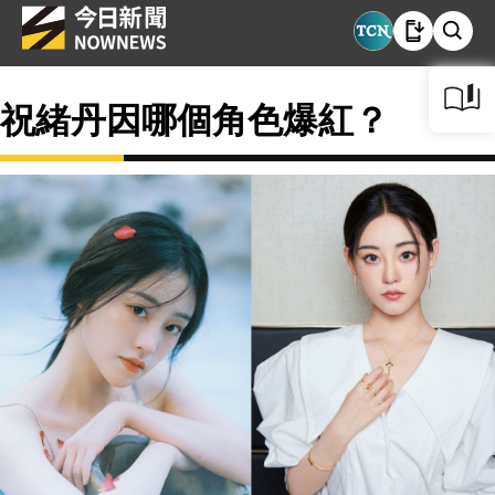
祝緒丹因哪個角色爆紅？