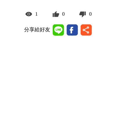
1
0
0
分享給好友