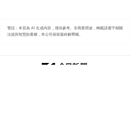
警語：本頁為 AI 生成內容，僅供參考。非商業用途，轉載請遵守相關
法規與智慧財產權，本公司保留最終解釋權。
防詐聲明
著作權聲明
免責聲明
關於我們
隱私權聲明
合作提案
追蹤 NOWNEWS 今日新聞