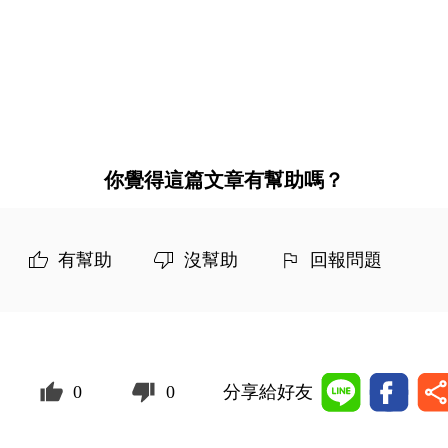
你覺得這篇文章有幫助嗎？
有幫助
沒幫助
回報問題
0
0
分享給好友