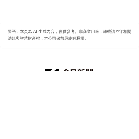
警語：本頁為 AI 生成內容，僅供參考。非商業用途，轉載請遵守相關
法規與智慧財產權，本公司保留最終解釋權。
防詐聲明
著作權聲明
免責聲明
關於我們
隱私權聲明
合作提案
追蹤 NOWNEWS 今日新聞