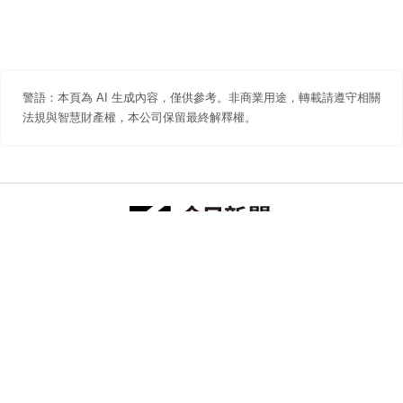
警語：本頁為 AI 生成內容，僅供參考。非商業用途，轉載請遵守相關
法規與智慧財產權，本公司保留最終解釋權。
防詐聲明
著作權聲明
免責聲明
關於我們
隱私權聲明
合作提案
追蹤 NOWNEWS 今日新聞