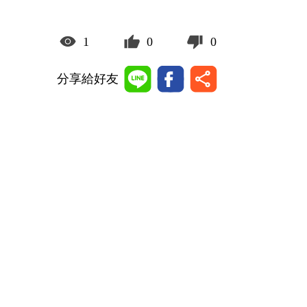
1
0
0
分享給好友