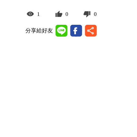
1
0
0
分享給好友