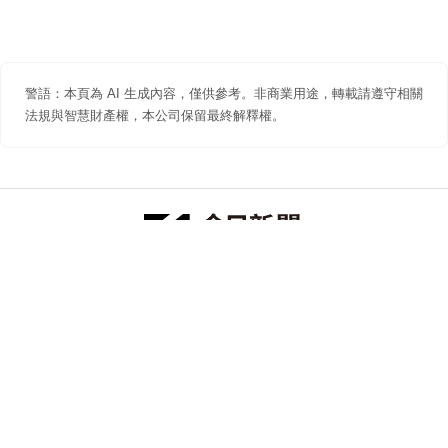
警語：本頁為 AI 生成內容，僅供參考。非商業用途，轉載請遵守相關
法規與智慧財產權，本公司保留最終解釋權。
防詐聲明
著作權聲明
免責聲明
關於我們
隱私權聲明
合作提案
追蹤 NOWNEWS 今日新聞