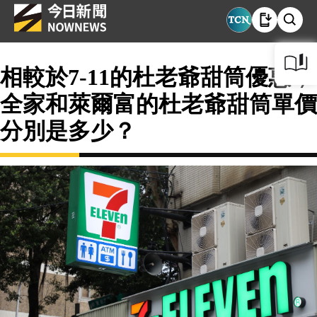
相較於7-11的杜老爺甜筒優惠，
全家和萊爾富的杜老爺甜筒單價
分別是多少？