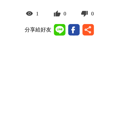
1
0
0
分享給好友