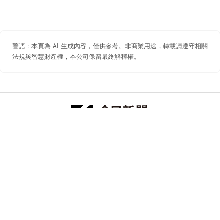
警語：本頁為 AI 生成內容，僅供參考。非商業用途，轉載請遵守相關
法規與智慧財產權，本公司保留最終解釋權。
防詐聲明
著作權聲明
免責聲明
關於我們
隱私權聲明
合作提案
追蹤 NOWNEWS 今日新聞