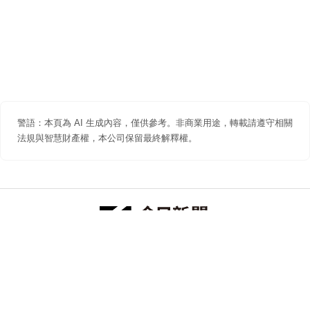
警語：本頁為 AI 生成內容，僅供參考。非商業用途，轉載請遵守相關
法規與智慧財產權，本公司保留最終解釋權。
防詐聲明
著作權聲明
免責聲明
關於我們
隱私權聲明
合作提案
追蹤 NOWNEWS 今日新聞