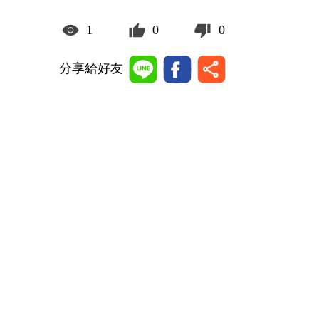
1
0
0
分享給好友