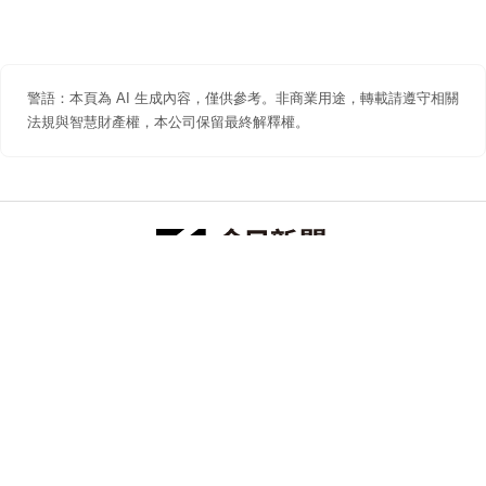
警語：本頁為 AI 生成內容，僅供參考。非商業用途，轉載請遵守相關
法規與智慧財產權，本公司保留最終解釋權。
防詐聲明
著作權聲明
免責聲明
關於我們
隱私權聲明
合作提案
追蹤 NOWNEWS 今日新聞