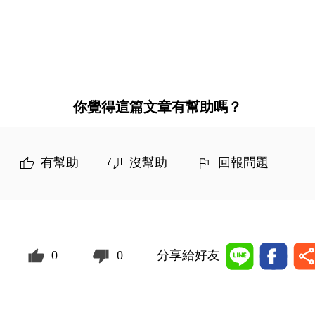
你覺得這篇文章有幫助嗎？
有幫助
沒幫助
回報問題
0
0
分享給好友