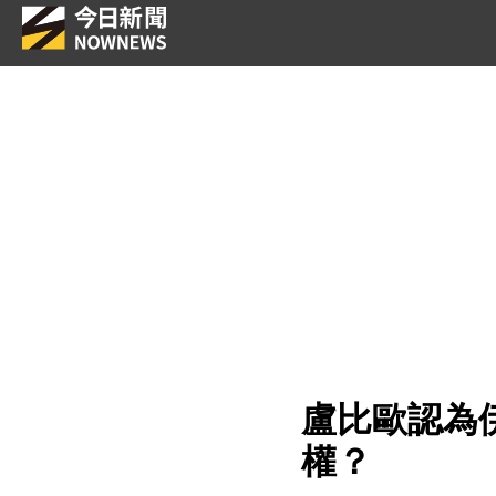
盧比歐認為
權？