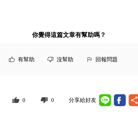
你覺得這篇文章有幫助嗎？
有幫助
沒幫助
回報問題
0
0
分享給好友