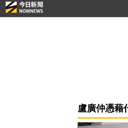
盧廣仲憑藉什