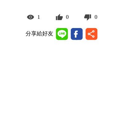
1
0
0
分享給好友