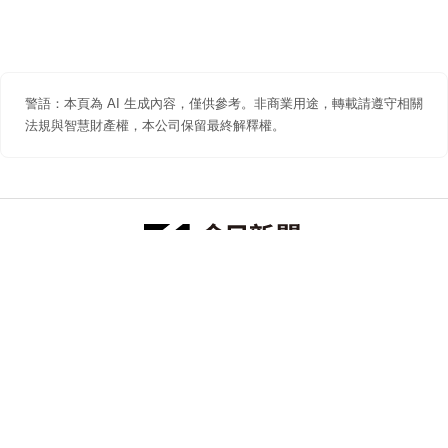
警語：本頁為 AI 生成內容，僅供參考。非商業用途，轉載請遵守相關
法規與智慧財產權，本公司保留最終解釋權。
防詐聲明
著作權聲明
免責聲明
關於我們
隱私權聲明
合作提案
追蹤 NOWNEWS 今日新聞