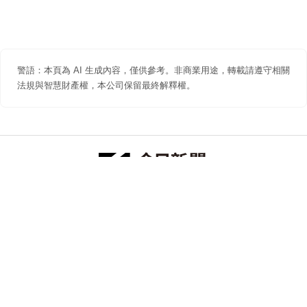
警語：本頁為 AI 生成內容，僅供參考。非商業用途，轉載請遵守相關
法規與智慧財產權，本公司保留最終解釋權。
防詐聲明
著作權聲明
免責聲明
關於我們
隱私權聲明
合作提案
追蹤 NOWNEWS 今日新聞