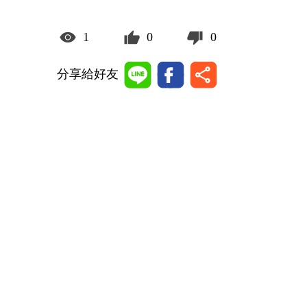
1
0
0
分享給好友